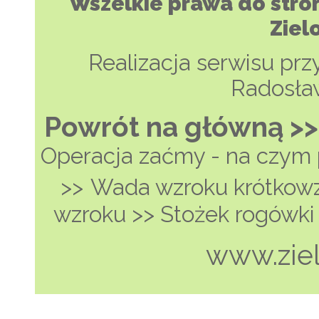
Wszelkie prawa do stro
Ziel
Realizacja serwisu przy
Radosła
Powrót na główną >>
Operacja zaćmy - na czym
>>
Wada wzroku krótkow
wzroku >>
Stożek rogówki 
www.zie