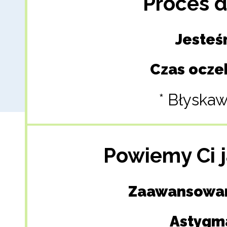
Proces 
Jesteś
Czas ocze
* Błyskaw
Powiemy Ci j
Zaawansowan
Astygm