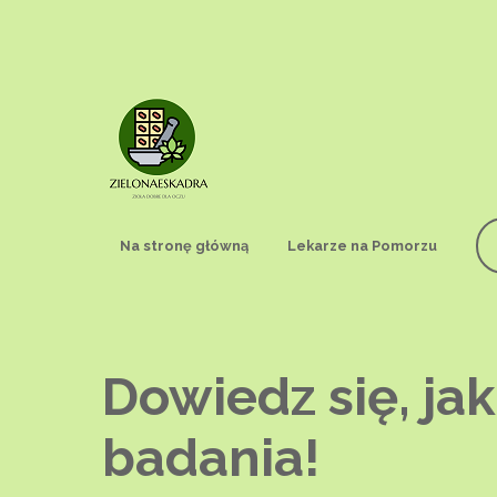
Na stronę główną
Lekarze na Pomorzu
Dowiedz się, ja
badania!